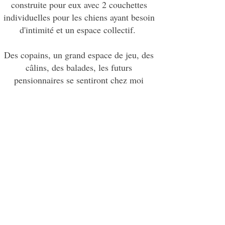
construite pour eux avec 2 couchettes
individuelles pour les chiens ayant besoin
d'intimité et un espace collectif.
Des copains, un grand espace de jeu, des
câlins, des balades, les futurs
pensionnaires se sentiront chez moi
comme en colonie de vacances !
Siret :
92496776300013
Certificat de capacité : n°
11 9211739 92
Assurance Multirisque pro n° 1912188P907
(CA)